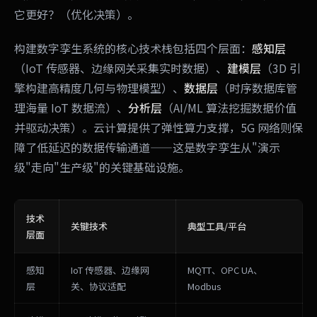
它更好？（优化决策）。
构建数字孪生系统的核心技术栈包括四个层面：
感知层
（IoT 传感器、边缘网关采集实时数据）、
建模层
（3D 引
擎构建高精度几何与物理模型）、
数据层
（时序数据库管
理海量 IoT 数据流）、
分析层
（AI/ML 算法挖掘数据价值
并驱动决策）。云计算提供了弹性算力支撑，5G 网络则保
障了低延迟的数据传输通道——这是数字孪生从"演示
级"走向"生产级"的关键基础设施。
技术
关键技术
典型工具/平台
层面
感知
IoT 传感器、边缘网
MQTT、OPC UA、
层
关、协议适配
Modbus